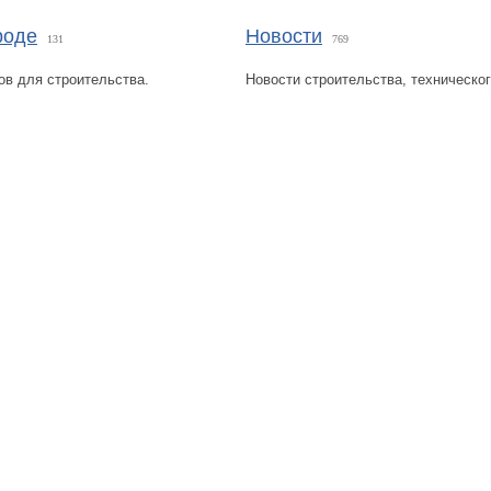
роде
Новости
131
769
ов для строительства.
Новости строительства, техническог
Политика конфиденциальности
Карта сайта
© 2009-2023, МирСтроек.ру - портал бесплатных строительных объявлений.