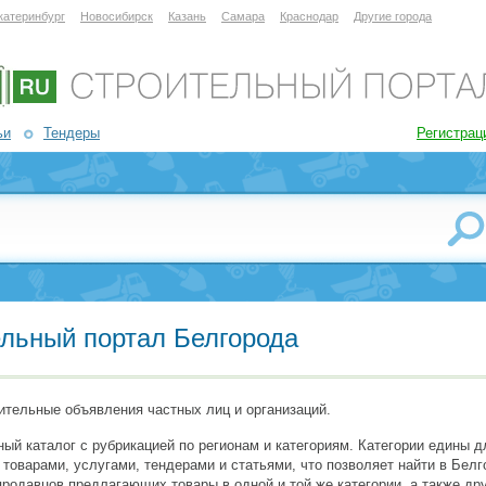
катеринбург
Новосибирск
Казань
Самара
Краснодар
Другие города
ьи
Тендеры
Регистрац
ельный портал Белгорода
ительные объявления частных лиц и организаций.
ый каталог с рубрикацией по регионам и категориям. Категории едины д
варами, услугами, тендерами и статьями, что позволяет найти в Белго
продавцов предлагающих товары в одной и той же категории, а также д