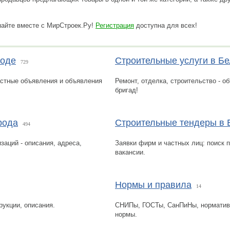
пайте вместе с МирСтроек.Ру!
Регистрация
доступна для всех!
роде
Строительные услуги в Б
729
астные объявления и объявления
Ремонт, отделка, строительство - о
бригад!
рода
Строительные тендеры в 
494
заций - описания, адреса,
Заявки фирм и частных лиц: поиск п
вакансии.
Нормы и правила
14
рукции, описания.
СНИПы, ГОСТы, СанПиНы, норматив
нормы.