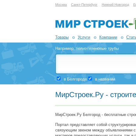
Москва
Санкт-Петербург
Нижний Новгород
Е
Товары
Услуги
Компании
Стат
Например,
полиэтиленовые трубы
в Белгороде
в названии
МирСтроек.Ру - строит
МирСтроек.Ру Белгород - бесплатные стро
Портал представляет собой структурирован
связующим звеном между объявлениями с то
мастеров предоставляющих услуги, так и 