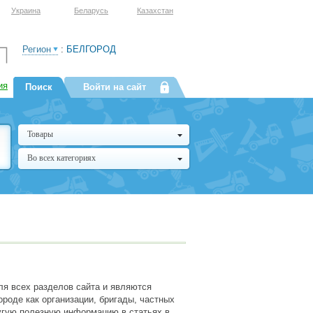
Украина
Беларусь
Казахстан
Регион
:
БЕЛГОРОД
ия
Поиск
Войти на сайт
Товары
Во всех категориях
ля всех разделов сайта и являются
роде как организации, бригады, частных
ругую полезную информацию в статьях в