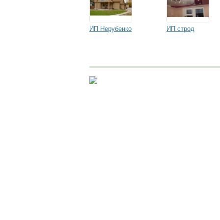
ИП Нерубенко
ИП строд