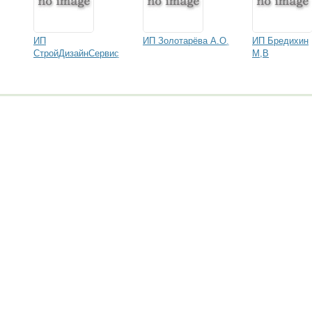
ИП
ИП Золотарёва А.О.
ИП Бредихин
СтройДизайнСервис
М,В