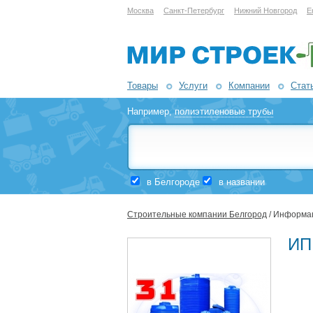
Москва
Санкт-Петербург
Нижний Новгород
Е
Товары
Услуги
Компании
Стат
Например,
полиэтиленовые трубы
в Белгороде
в названии
Строительные компании Белгород
/ Информа
ИП