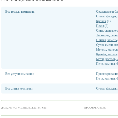
Все товары компании
:
Озеленение и бл
Стены, фасады,
Кровля
(1)
Полы
(2)
Окна, оконные 
Лестницы, перил
Плитка, камень
Сухие смеси, це
Металл, металл
Крепёж, метизы,
Бетон, раствор
Печи, камины, 
Все услуги компании
:
Проектирование
Печи, камины, 
Все статьи компании
:
Стены, фасады,
ДАТА РЕГИСТРАЦИИ: 26.11.2013 (19:13)
ПРОСМОТРОВ: 281