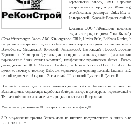
керамический завод», ОАО "Стройпол
дистрибьютором продукции Wienerber
смесейитеплых растворов Quick-Mix в
Белгородской , Курской иВоронежской об
Компания ООО "РеКонСтрой" предлагает
отделки загородного дома. У нас Вы най
(Terca Wienerberger, Roben, ABC-Klinkergruppe, CRHr, Heylen Briks, Feldhaus Klinker
наружной и внутренней отделки - облицовочный кирпич ведущих российских и укр
Винербергер, Маркинский, Брянский, Голицынский, Павловский, Норский, Воротын
Евротон ...) - Клинкерная брусчатка для площадок и садовых дорожек - фасадная кли
поризованные блоки (теплая керамика), шлифованные керамические блоки : Porot
доска, декинг из ДПК: Mixwood, Ecodeck, La Terraza, SherwoodDeck, Terradeck Dec
цементно-песчаную черепицу Baltic tile, керамическую черепицу Koramic, Laumans и 
печной керамический кирпич : Энгельсский, Шахтинский, Гуковский, Тульский.
Все необходимые для кладки комплектующие: гибкие базальтопластиковые свя
Вентиляционно-осушающие коробочки Bautopas, анкера и арматура из нержевеющей ст
Terta для облицовки и теплые растворы для поризованной керамики.
Уникальное предложение!!!Примерь кирпич на свой фасад!!!
3-D визуализация проекта Вашего дома из кирпича представленного в наших выстав
БЕСПЛАТНО!!!