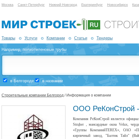
Москва
Санкт-Петербург
Нижний Новгород
Екатеринбург
Новосибирск
Каз
Товары
Услуги
Компании
Статьи
Тендеры
Например,
полиэтиленовые трубы
в Белгороде
в названии
Строительные компании Белгород
/ Информация о компании
ООО РеКонСтрой -
Компания РеКонСтрой является официал
Strцher , мансардные окна Velux, черд
«Группы КомпанийTEREX», ОАО «Пав
кирпичный завод, "Балтик Тайл" (Balt