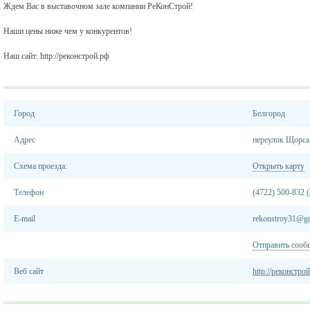
Ждем Вас в выставочном зале компании РеКонСтрой!
Наши цены ниже чем у конкурентов!
Наш сайт: http://реконстрой.рф
Город
Белгород
Адрес
переулок Щорса 
Схема проезда:
Открыть карту
Телефон
(4722) 500-832 
E-mail
rekonstroy31@g
Отправить сооб
Веб сайт
http://реконстро