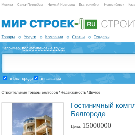
Москва
Санкт-Петербург
Нижний Новгород
Екатеринбург
Новосибирск
Каз
Товары
Услуги
Компании
Статьи
Тендеры
Например,
полиэтиленовые трубы
в Белгороде
в названии
Строительные товары Белгород
/
Недвижимость
/
Другое
Гостиничный компл
Белгороде
15000000
Цена: