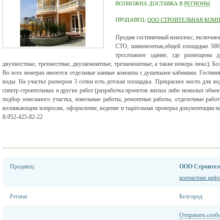
ВОЗМОЖНА ДОСТАВКА В
РЕГИОНЫ
ПРОДАВЕЦ:
ООО СТРОИТЕЛЬНАЯ КОМП
Продам гостиничный комплекс, включающи
СТО, шиномонтаж,общей площадью 500 м
трехэтажное здание, где размещены д
двухместные, трехместные, двухкомнатные, трехкомнатные, а также номера люкс). Бо
Во всех номерах имеются отдельные ванные комнаты с душевыми кабинами. Гостини
воды. На участке размером 3 сотки есть детская площадка. Прекрасное место для в
спектр строительных и других работ (разработка проектов жилых либо нежилых объе
подбор земельного участка, земельные работы, ремонтные работы, отделочные работ
возникающим вопросам, оформление, ведение и тщательная проверка документации на к
8-952-425-82-22
Продавец
ООО Строител
контактная инф
Регион
Белгород
Отправить сооб