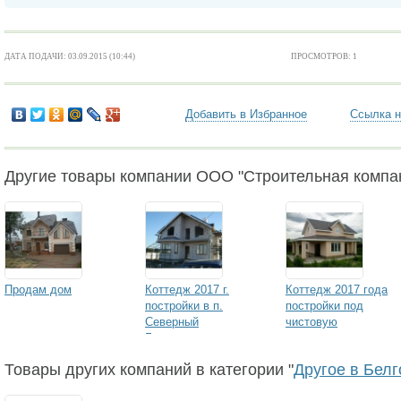
ДАТА ПОДАЧИ: 03.09.2015 (10:44)
ПРОСМОТРОВ: 1
Добавить в Избранное
Ссылка н
Другие товары компании ООО "Строительная компан
Продам дом
Коттедж 2017 г.
Коттедж 2017 года
постройки в п.
постройки под
Северный
чистовую
Белгородского р-а
самоотделку
Товары других компаний в категории "
Другое в Бел