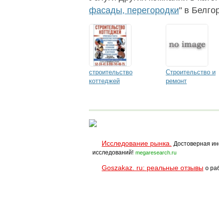
коттеджей, ИЖС,
фасады, перегородки
" в Белго
домов,
производственных
зданий в Белгороде.
строительство
Строительство и
коттеджей
ремонт
Исследование рынка.
Достоверная ин
исследований!
megaresearch.ru
Goszakaz. ru: реальные отзывы
о ра