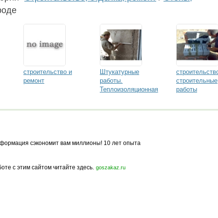
роде
строительство и
Штукатурные
строительств
ремонт
работы.
строительные
Теплоизоляционная
работы
штукатурка для
каменщики
утепления фасадов
белгород
зданий
«ИЗОЛТЭКО»
формация сэкономит вам миллионы! 10 лет опыта
боте с этим сайтом читайте здесь.
goszakaz.ru