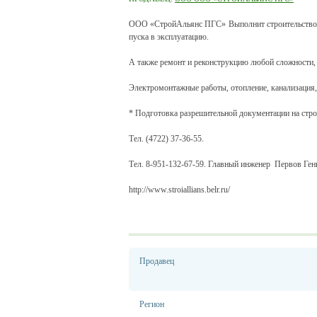
ООО «СтройАльянс ПГС» Выполнит строительство ин
пуска в эксплуатацию.
А также ремонт и реконструкцию любой сложности, з
Электромонтажные работы, отопление, канализация,
* Подготовка разрешительной документации на строи
Тел. (4722) 37-36-55.
Тел. 8-951-132-67-59. Главный инженер
Первов Ген
http://www.stroiallians.belr.ru/
Продавец
Регион