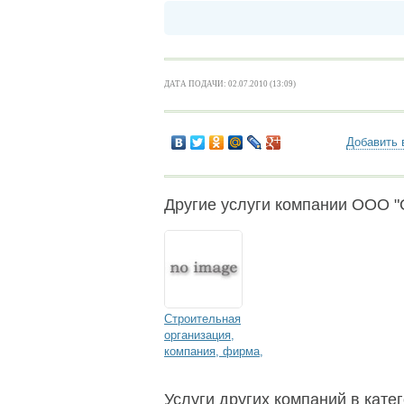
ДАТА ПОДАЧИ: 02.07.2010 (13:09)
Добавить 
Другие услуги компании ООО 
Строительная
организация,
компания, фирма,
выполнит
Строительство
Услуги других компаний в катег
магазинов, офисов,