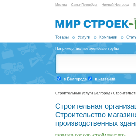
Москва
Санкт-Петербург
Нижний Новгород
Е
Товары
Услуги
Компании
Стат
Например,
полиэтиленовые трубы
в Белгороде
в названии
Строительные услуги Белгород
/
Строительств
Строительная организа
Строительство магазин
производственных здани
ПРОДАВЕЦ:
ООО ООО «СТРОЙАЛЬЯНС ПГС»