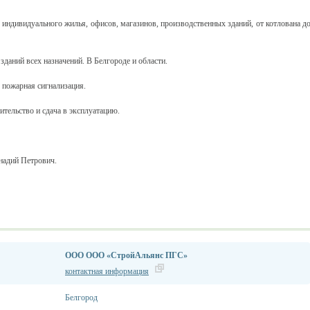
дивидуального жилья, офисов, магазинов, производственных зданий, от котлована д
даний всех назначений. В Белгороде и области.
 пожарная сигнализация.
тельство и сдача в эксплуатацию.
надий Петрович.
ООО ООО «СтройАльянс ПГС»
контактная информация
Белгород