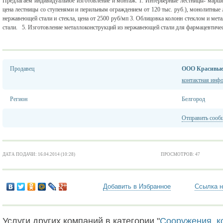
Предлагаем индивидуальное изготовление и монтаж: 1. Интерьерные лестницы- маршев
цена лестницы со ступенями и перильным ограждением от 120 тыс. руб.), монолитные 
нержавеющей стали и стекла, цена от 2500 руб/мп 3. Облицовка колонн стеклом и мет
стали. 5. Изготовление металлоконструкций из нержавеющей стали для фармацевтич
Продавец
ООО Красивые
контактная инф
Регион
Белгород
Отправить сооб
ДАТА ПОДАЧИ: 16.04.2014 (10:28)
ПРОСМОТРОВ: 47
Добавить в Избранное
Ссылка н
Услуги других компаний в категории "
Сооружения, к