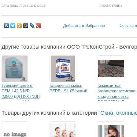
ДАТА ПОДАЧИ: 26.11.2013 (20:39)
ПРОСМОТРОВ: 3
Добавить в Избранное
Ссылка н
Другие товары компании ООО "РеКонСтрой - Белгор
Турецкий цемент
Кладочная смесь
Композитная
CEM I 42.5 N/R
PEREL SL 05/белый
базальтопластикова
(М500-Д0) НУХ (NUH)
кладочная сетка
в биг-бегах Nuh
ROCKMESH Гален
Сimento Sanayi
Товары других компаний в категории "
Окна, оконны