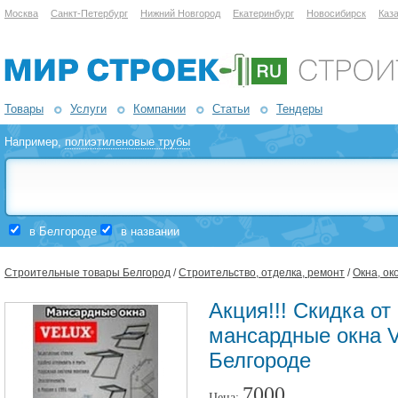
Москва
Санкт-Петербург
Нижний Новгород
Екатеринбург
Новосибирск
Каз
Товары
Услуги
Компании
Статьи
Тендеры
Например,
полиэтиленовые трубы
в Белгороде
в названии
Строительные товары Белгород
/
Строительство, отделка, ремонт
/
Окна, ок
Акция!!! Скидка о
мансардные окна V
Белгороде
7000
Цена: