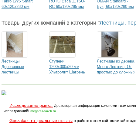
Fakro LWS Smart
ROTO Esca 11 ISO-
OMAN Standard -
60х120х280 мм
RC 60х120х285 мм
Бук, 60х120х280 мм
Товары других компаний в категории "
Лестницы, пер
Лестницы.
Ступени
Лестницы из дерева.
Деревянные
1200х300х30 мм
Много Лестниц. От
лестницы
Ультролит Шагрень
простых до сложных
конструкций.
Исследование рынка.
Достоверная информация сэкономит вам милл
исследований!
megaresearch.ru
Goszakaz. ru: реальные отзывы
о работе с этим сайтом читайте зде