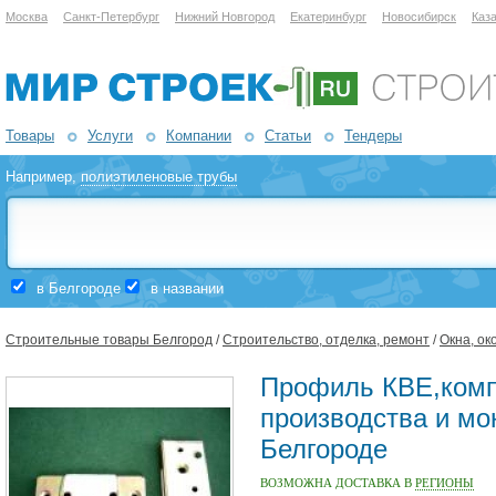
Москва
Санкт-Петербург
Нижний Новгород
Екатеринбург
Новосибирск
Каз
Товары
Услуги
Компании
Статьи
Тендеры
Например,
полиэтиленовые трубы
в Белгороде
в названии
Строительные товары Белгород
/
Строительство, отделка, ремонт
/
Окна, ок
Профиль КВЕ,ком
производства и мо
Белгороде
ВОЗМОЖНА ДОСТАВКА В
РЕГИОНЫ