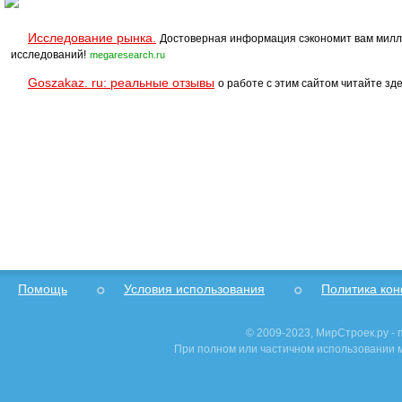
Исследование рынка.
Достоверная информация сэкономит вам милл
исследований!
megaresearch.ru
Goszakaz. ru: реальные отзывы
о работе с этим сайтом читайте зде
Помощь
Условия использования
Политика ко
© 2009-2023, МирСтроек.ру -
При полном или частичном использовании м