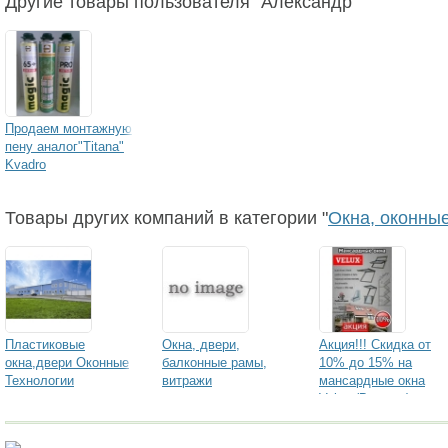
Другие товары пользователя "Александр"
Продаем монтажную
пену аналог"Titana"
Kvadro
Товары других компаний в категории "
Окна, оконны
Пластиковые
Окна, двери,
Акция!!! Скидка от
окна,двери Оконные
балконные рамы,
10% до 15% на
Технологии
витражи
мансардные окна
Velux (Велюкс)