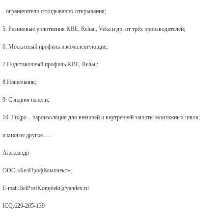
- ограничители откидывания-открывания;
5. Резиновые уплотнения KBE, Rehau, Veka и др. от трёх производителей;
6. Москитный профиль и комплектующие;
7.Подставочный профиль KBE, Rehau;
8.Нащельник;
9. Сэндвич панели;
10. Гидро – пароизоляция для внешней и внутренней защиты монтажных швов;
и многое другое ….
Александр
ООО «БелПрофКомплект»,
E-mail:BelProfKomplekt@yandex.ru
ICQ:629-205-139