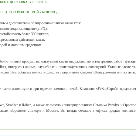
ОЖНА ДОСТАВКА В
РЕГИОНЫ
АВЕЦ:
ООО РЕКОНСТРОЙ - БЕЛГОРОД
вным достоинствам облицовочной плитки относятся:
льное водопоглощение (2-3%);
устойчивость более 300 циклов;
агрессивным действием влаги;
водой и моющим средством.
бой отличный продукт, используемый как на наружных, так и внутренних работ - фасад
сейны, интерьеры жилых, служебных и производственных помещений. Угловые элемент
волят Вам добиться полного сходства с кирпичной кладкой. Облицовочная плитка легк
 часто используется при отделке каминов, печей. Компания «РеКонСтрой» предлагае
er, Stroeher и Roben, а также польскую клинкерную плитку Ceramika Paradyz и Opoczn
сколе, Воронеже, Липецке и Москве, Вы всегда сможете в офисах продаж компани