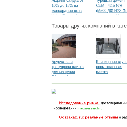
Акция!!! Скидка от
Турецкий цемент
10% до 15% на
CEM I 42.5 N/R
мансардные окна
(М500-Д0) НУХ (N
Velux (Велюкс)
в биг-бегах Nuh
Сimento Sanayi
Товары других компаний в кате
Брусчатка и
Клинкерные ступе
тротуарная плитка
промышленная
для мощения
плитка
(Мозаика)
Исследование рынка.
Достоверная ин
исследований!
megaresearch.ru
Goszakaz. ru: реальные отзывы
о ра