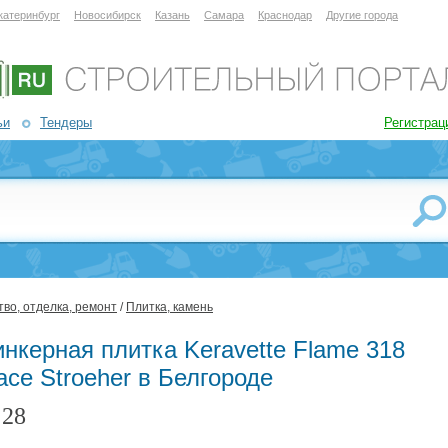
катеринбург
Новосибирск
Казань
Самара
Краснодар
Другие города
ьи
Тендеры
Регистрац
во, отделка, ремонт
/
Плитка, камень
нкерная плитка Keravette Flame 318
ace Stroeher в Белгороде
28
: