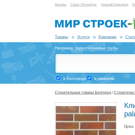
Москва
Санкт-Петербург
Нижний Новгород
Е
Товары
Услуги
Компании
Стат
Например,
полиэтиленовые трубы
в Белгороде
в названии
Строительные товары Белгород
/
Строительст
Кли
pal
Цена