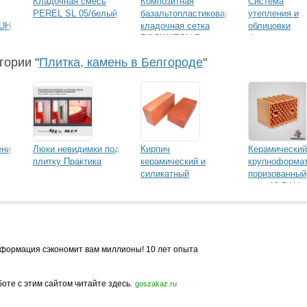
Кладочная смесь
Композитная
Система
PEREL SL 05/белый
базальтопластиковая
утепления и
UH)
кладочная сетка
облицовки
ROCKMESH Гален
фасада
панелями
гории "
Плитка, камень в Белгороде
"
KombiTherm
ни,
Люки невидимки под
Кирпич
Керамический
плитку Практика
керамический и
крупноформа
силикатный
поризованный
блок 10,7 НФ
Производстве
группа
Сталинградск
Камень
формация сэкономит вам миллионы! 10 лет опыта
боте с этим сайтом читайте здесь.
goszakaz.ru