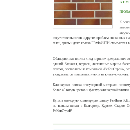
ВОЗМ
ПРОД
К осно
минима
морозо
отсутствие высолов и других проблем связанных с 
пыль, грязь и даже краска ГРАФФИТИ смываются 
Облицовочная плитка «под кирпич» представляет со
зданий, балконы, террасы, лестничные маршы, бас
плитки, поставляемые компанией «РеКонСтрой», поз
укладывается и на цементную, и на клеевую основу.
Клинкерная плитка огнеупорный материал, поэтому
более 40 видов цветов и фактур клинкерной плитки.
Купить немецкую клинкерную плитку Feldhaus Klink
по низким ценам в Белгороде, Курске, Старом О
РеКонСтрой!